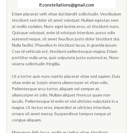
lf.constellations@gmail.com
Etiam placerat velit vitae dui blandit sollicitudin. Vestibulum
tincidunt sed dolor sit amet volutpat. Nullam egestas sem
at mollis sodales. Nunc eget lacinia eros, ut tincidunt nunc.
Quisque volutpat, enim id volutpat interdum, purus odio
euismod neque, sit amet faucibus justo dolor tincidunt dui.
Nulla facilisi. Phasellus in tincidunt lacus, in gravida ipsum.
Cras id vehicula est, tincidunt pellentesque magna. Etiam
porttitor nulla urna, quis vulputate justo euismod ac. Nunc
viverra sollicitudin fringilla.
Ut a tortor quis nunc mattis placerat vitae sed sapien. Duis
vitae enim ac turpis viverra ullamcorper et vitae odio.
Pellentesque arcu tortor, aliquam vel semper at,
ullamcorper et odio. Nullam aliquet rhoncus quam non
iaculis. Pellentesque id enim et nisl ultricies vulputate in a
magna. Ut lectus eros, imperdiet at ultricies interdum,
ornare sit amet massa. Suspendisse tempus neque ut
congue aliquam.
Maecenas felis lacus, mollis eu tellus vitae, tincidunt