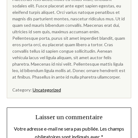
sodales elit. Fusce placerat ante eget sapien egestas, eu
eleifend turpis aliquet. Orci varius natoque penatibus et
magnis dis parturient montes, nascetur ridiculus mus. Ut id
quam sed mauris bibendum convallis. Maecenas erat dui,
ultricies id sem quis, maximus accumsan enim.
Pellentesque porta, purus sit amet imperdiet blandit, quam
eros porta orci, eu placerat quam libero a tortor. Cras
convallis tellus id sapien congue sollicitudin. Aenean
vehicula lacus vel ligula aliquam, sit amet auctor felis
pharetra. Maecenas id nisi velit. Pellentesque mattis ligula
leo, id bibendum ligula mollis at. Donec ornare hendrerit est
at finibus. Phasellus in ante id nulla pharetra ullamcorper.
Category:
Uncategorized
Laisser un commentaire
Votre adresse e-mail ne sera pas publiée.
Les champs
obligatoires sont indiqués avec
*